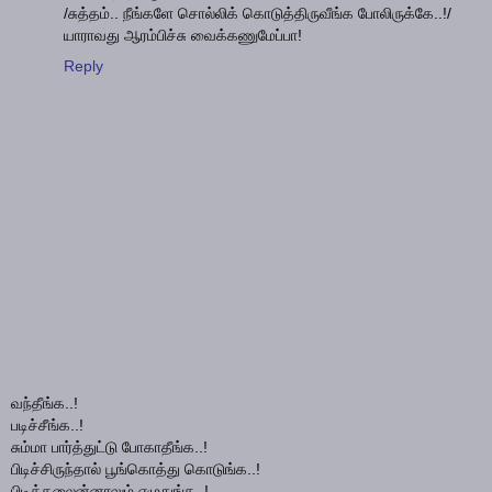
/சுத்தம்.. நீங்களே சொல்லிக் கொடுத்திருவீங்க போலிருக்கே..!/
யாராவது ஆரம்பிச்சு வைக்கணுமேப்பா!
Reply
வந்தீங்க..!
படிச்சீங்க..!
சும்மா பார்த்துட்டு போகாதீங்க..!
பிடிச்சிருந்தால் பூங்கொத்து கொடுங்க..!
பிடிக்கலைன்னாலும் எழுதுங்க..!