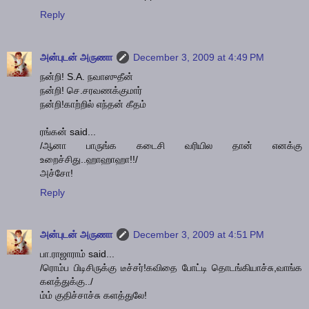
Reply
அன்புடன் அருணா
December 3, 2009 at 4:49 PM
நன்றி! S.A. நவாஸுதீன்
நன்றி! செ.சரவணக்குமார்
நன்றி!காற்றில் எந்தன் கீதம்
ரங்கன் said...
/ஆனா பாருங்க கடைசி வரியில தான் எனக்கு
உறைச்சிது..ஹாஹாஹா!!/
அச்சோ!
Reply
அன்புடன் அருணா
December 3, 2009 at 4:51 PM
பா.ராஜாராம் said...
/ரொம்ப பிடிசிருக்கு டீச்சர்!கவிதை போட்டி தொடங்கியாச்சு,வாங்க
களத்துக்கு../
ம்ம் குதிச்சாச்சு களத்துலே!