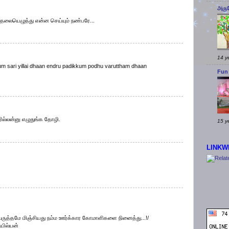
அரு
தலையெழுத்து என்ன செய்யும் நண்பரே...
14 y
hum sari yillai dhaan endru padikkum podhu varuttham dhaan
Fun
ில்லன்னு எழுதுங்க தோழி.
15 y
LINKW
 வருத்தமே மிஞ்சியது நம்ம ஊர்க்கார கோமாளிகளை நினைத்து...!/
யில்யன்