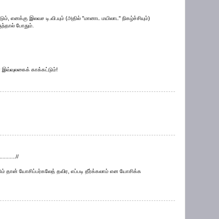
 எனக்கு இலவச டி.வி.யும் (அதில் "மானாட மயிலாட" நிகழ்ச்சியும்)
ந்தால் போதும்.
இவ்வுலகைக் காக்கட்டும்!
.......//
ம் தான் யோசிப்பர்கலேத் தவிர, எப்படி தீர்க்கலாம் என யோசிக்க