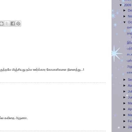
▼
2009
►
D
►
N
▼
Oc
தலை
நான
இந்
பத்
கடவ
புன
அத
வருத்தமே மிஞ்சியது நம்ம ஊர்க்கார கோமாளிகளை நினைத்து...!
வான
►
S
►
A
►
Ju
►
Ju
►
M
►
Ap
►
M
 நல்ல கவிதை அருணா.
►
F
►
Ja