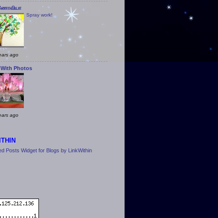
ணோவியா
Spray work!
ears ago
 With Photos
ears ago
ITHIN