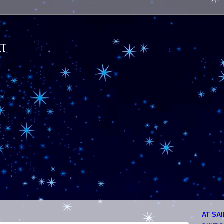
ா
AT SA