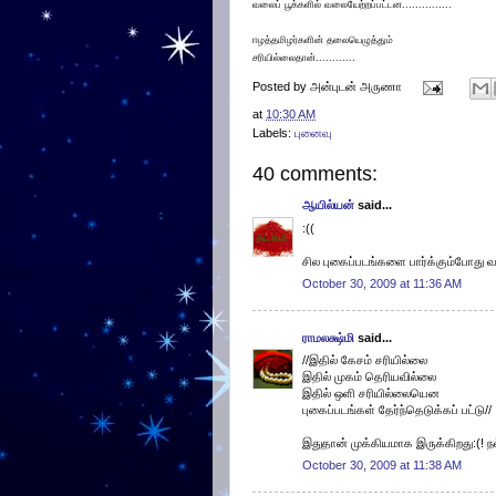
வலைப் பூக்களில் வலையேற்றப்பட்டன...............
ஈழத்தமிழர்களின் தலையெழுத்தும்
சரியில்லைதான்............
Posted by
அன்புடன் அருணா
at
10:30 AM
Labels:
புனைவு
40 comments:
ஆயில்யன்
said...
:((
சில புகைப்படங்களை பார்க்கும்போது 
October 30, 2009 at 11:36 AM
ராமலக்ஷ்மி
said...
//இதில் கேசம் சரியில்லை
இதில் முகம் தெரியவில்லை
இதில் ஒளி சரியில்லையென
புகைப்படங்கள் தேர்ந்தெடுக்கப் பட்டு//
இதுதான் முக்கியமாக இருக்கிறது:(!
October 30, 2009 at 11:38 AM