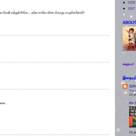
►
2008
►
2007
 வெறி வந்துச்சிங்க... நல்ல சாவே கிடைக்காது பாருங்களேன்!
ABOUT
ஹையா!
இதையும்
ZER
The 
13 y
்லை.
My 
13 y