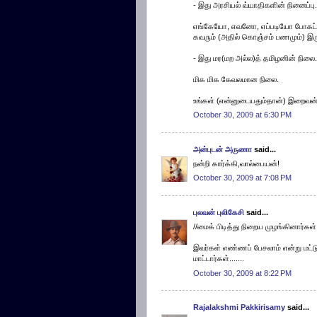
- இது அரசியல் வ்யாதிகளின் நினைப்பு.
எங்கேயோ, எவனோ, எப்படியோ போகட்டும்,
கவரும் (அதில் கொஞ்சம் பணமும்) இரு
- இது மர(மற அல்ல)த் தமிழனின் நிலை.
மிக மிக கேவலமான நிலை.
உங்கள் (என்னுடையதும்தான்) இறைவன் 
October 30, 2009 at 6:30 PM
அன்புடன் அருணா
said...
நன்றி கார்க்கி,வால்பையன்!
October 30, 2009 at 7:08 PM
புலவன் புலிகேசி
said...
//மைக் பிடித்து நிறைய முழங்கினார்கள்....
இவர்கள் எண்ணப் பேசலாம் என்று மட்டு
மாட்டார்கள்.......
October 30, 2009 at 8:22 PM
Rajalakshmi Pakkirisamy
said...