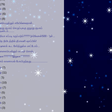
(79)
ec
(8)
ov
(6)
t
(8)
யெழுத்தும் சரியில்லைதான்..
ூறு ரூபாய் செருப்புககு ஐநூறு ரூபாய்
தண்டம்........
தியா எப்படி உருப்படும்???? [சர்வேசன்500 - 'நச்...
தே நிமிடத்தில் தீபாவளி ஷாப்பிங்!
ுளைக் கூட சேர்த்துக்க மாட்டோம்...
்னகையென்னும் கடவுச் சொல்....
ுவா??????இதுவா??????
ம் காணாமல் போயிருந்தது......................
ep
(7)
ug
(11)
l
(5)
n
(10)
ay
(7)
r
(5)
ar
(7)
eb
(2)
n
(3)