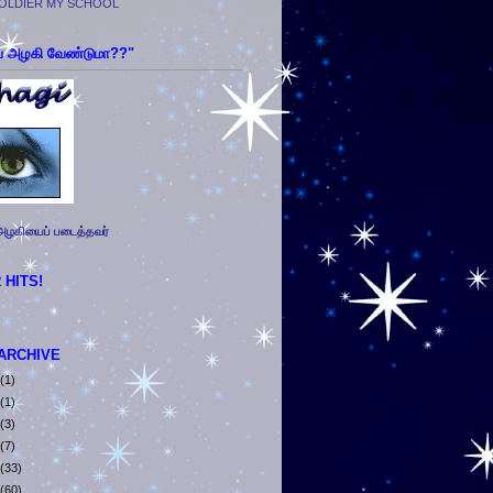
SOLDIER MY SCHOOL
 அழகி வேண்டுமா??"
அழகியைப் படைத்தவர்
 HITS!
ARCHIVE
(1)
(1)
(3)
(7)
(33)
(60)