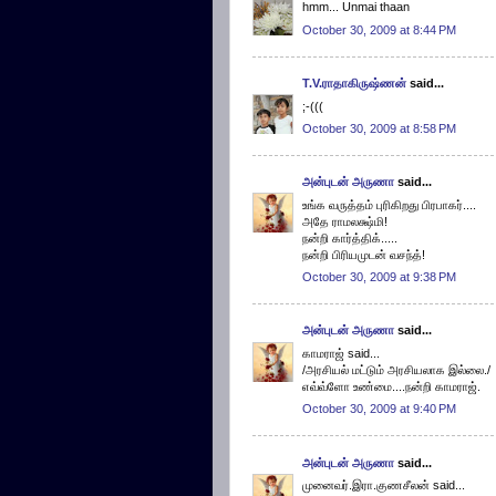
hmm... Unmai thaan
October 30, 2009 at 8:44 PM
T.V.ராதாகிருஷ்ணன்
said...
;-(((
October 30, 2009 at 8:58 PM
அன்புடன் அருணா
said...
உங்க வருத்தம் புரிகிறது பிரபாகர்....
அதே ராமலக்ஷ்மி!
நன்றி கார்த்திக்.....
நன்றி பிரியமுடன் வசந்த்!
October 30, 2009 at 9:38 PM
அன்புடன் அருணா
said...
காமராஜ் said...
/அரசியல் மட்டும் அரசியலாக இல்லை./
எவ்வ்ளோ உண்மை....நன்றி காமராஜ்.
October 30, 2009 at 9:40 PM
அன்புடன் அருணா
said...
முனைவர்.இரா.குணசீலன் said...