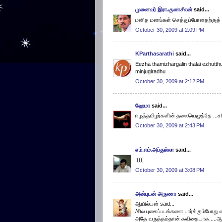
முனைவர் இரா.குணசீலன்
said...
மனித மனங்கள் செத்துப்போனதற்குத் 
October 30, 2009 at 2:09 PM
KParthasarathi
said...
Eezha thamizhargalin thalai ezhutt
minjugiradhu
October 30, 2009 at 2:12 PM
ஹேமா
said...
ஈழத்தமிழர்களின் தலையெழுத்தே ...சர
October 30, 2009 at 2:43 PM
எம்.எம்.அப்துல்லா
said...
:(((
October 30, 2009 at 3:08 PM
அன்புடன் அருணா
said...
ஆயில்யன் said...
/சில புகைப்படங்களை பார்க்கும்போது
அதே வருத்தம்தான் கவிதையாக.....ஆ