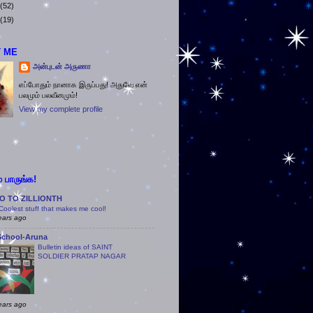
(52)
(19)
 ME
அன்புடன் அருணா
எப்போதும் நானாக இருப்பது! அதுவே என்
பலமும் பலவீனமும்!
View my complete profile
 பாருங்க!
O TO ZILLIONTH
Coolest stuff that makes me cool!
ears ago
School-Aruna
Bulletin ideas of SAINT
SOLDIER PRATAP NAGAR
ears ago