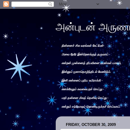
அன்புடன் அருண
நின்னைச் சில வரங்கள் கேட்பேன்-
அவை நேரே இன்றெனக்குத் தருவாய் -
என்றன் முன்னைத் தீயவினை பயன்கள் யாவும்,
இன்னும் மூளாதொழிந்திடல் வேண்டும்.
இனி என்னைப் புதிய உயிராக்கி -
எனக்கேதும் கவலையறச் செய்து -
மதி தன்னை மிகத் தெளிவு செய்து -
என்றும் சந்தோஷம் கொண்டிருக்கச் செய்வாய்.
FRIDAY, OCTOBER 30, 2009