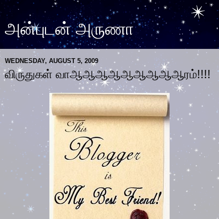
அன்புடன் அருணா
WEDNESDAY, AUGUST 5, 2009
விருதுகள் வாஆஆஆஆஆஆஆஆஆரம்!!!!