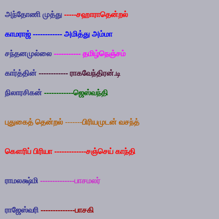
அந்தோணி முத்து
-----
சஹாராதென்றல்
காமராஜ்
------------
அமித்து அம்மா
சந்தனமுல்லை
-----------
தமிழ்நெஞ்சம்
கார்த்தின்
------------
ராகவேந்திரன்.டி
நிலாரசிகன்
------------
ஜெஸ்வந்தி
புதுகைத் தென்றல்
-------
பிரியமுடன் வசந்த்
கௌரிப் பிரியா
-------------
சஞ்செய் காந்தி
ராமலக்ஷ்மி
--------------
பாசமலர்
ராஜேஸ்வரி
--------------
பாசகி